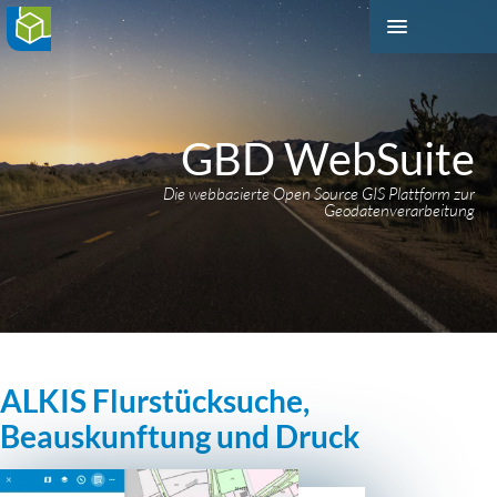
GBD WebSuite
Die webbasierte Open Source GIS Plattform zur
Geodatenverarbeitung
ALKIS Flurstücksuche,
Beauskunftung und Druck